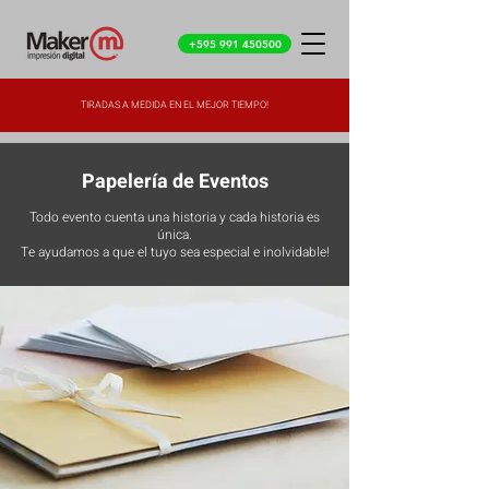
+595 991 450500
TIRADAS A MEDIDA EN EL MEJOR TIEMPO!
Papelería de Eventos
Todo evento cuenta una historia y cada historia es
única.
T
e ayudamos a que el tuyo sea especial e inolvidable!